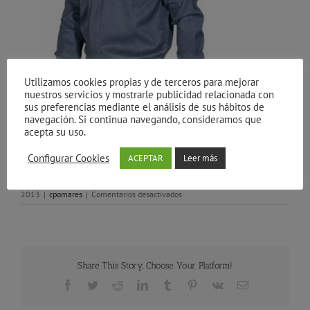
Utilizamos cookies propias y de terceros para mejorar
nuestros servicios y mostrarle publicidad relacionada con
sus preferencias mediante el análisis de sus hábitos de
navegación. Si continua navegando, consideramos que
Cazadora de trabajo. Confecciones pomares
acepta su uso.
Uniformes de empresa y ropa laboral en Madrid.
Configurar Cookies
ACEPTAR
Leer más
Por
CPomares Ropa de trabajo Uniformes laboral
|
enero 14th,
en
2013
|
cpomares
|
Comentarios desactivados
ROPA
LABORAL
–
UNIFORMES
DE
Share This Story, Choose Your Platform!
TRABAJO
Facebook
Twitter
Reddit
LinkedIn
Tumblr
Pinterest
Vk
Correo
electrónico