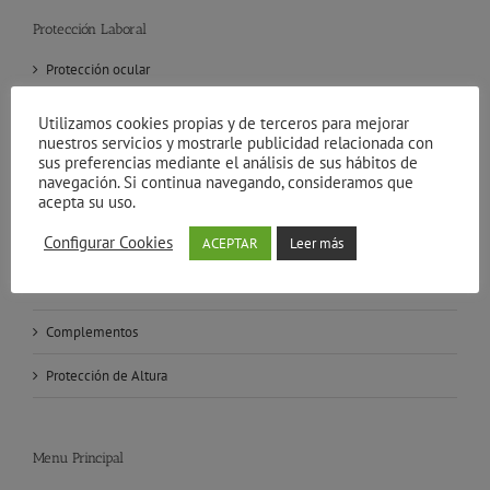
Protección Laboral
Protección ocular
Calzado de seguridad
Utilizamos cookies propias y de terceros para mejorar
nuestros servicios y mostrarle publicidad relacionada con
Guantes de seguridad
sus preferencias mediante el análisis de sus hábitos de
navegación. Si continua navegando, consideramos que
acepta su uso.
Vias respiratorias
Configurar Cookies
ACEPTAR
Leer más
Auditivo
Cascos
Complementos
Protección de Altura
Menu Principal