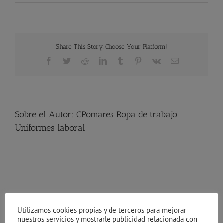
Ropa
laboral
–
Pantalones
de
Share This Story, Choose Your Platform!
trabajo
Facebook
Twitter
Reddit
LinkedIn
Tumblr
Pinterest
Vk
Correo
electrónico
Sobre el Autor:
CPomares Ropa de trabajo
Uniformes laboral
Protección Laboral
Utilizamos cookies propias y de terceros para mejorar
nuestros servicios y mostrarle publicidad relacionada con