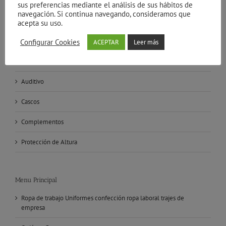
Protección ocular
sus preferencias mediante el análisis de sus hábitos de
navegación. Si continua navegando, consideramos que
Calzado de seguridad
acepta su uso.
Guantes de seguridad
Configurar Cookies
ACEPTAR
Leer más
Vias respiratorias
Auditivo
Cascos
Complementos
Protección de Altura
Menu Principal
Ropa de trabajo Uniformes confección ropa laboral trajes de
empresa