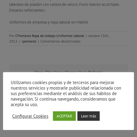
laterales de plastón con cartera de velcro. Forro interior acolchado.
Detalles reflectantes.-
Uniformes de empresa y ropa laboral en Madrid.
Por
CPomares Ropa de trabajo Uniformes laboral
|
octubre 15th,
en
2012
|
cpomares
|
Comentarios desactivados
Ropa
de
trabajo
–
Future
Share This Story, Choose Your Platform!
line
3
Facebook
Twitter
Reddit
LinkedIn
Tumblr
Pinterest
Vk
Correo
Utilizamos cookies propias y de terceros para mejorar
electrónico
nuestros servicios y mostrarle publicidad relacionada con
sus preferencias mediante el análisis de sus hábitos de
navegación. Si continua navegando, consideramos que
acepta su uso.
Sobre el Autor:
CPomares Ropa de trabajo
Configurar Cookies
ACEPTAR
Leer más
Uniformes laboral