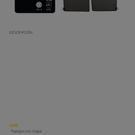
DESCRIPCIÓN
Mandil de material muy resistente que cubre desde la parte superior
del pecho hasta la parte superior de las piernas.
El mandil puede utilizarse en condiciones de trabajo que requieran
resistencia a cortes y pinchazos, no obstante, no son anticorte en su
totalidad.
Los mandiles no deben utilizarse con cuchillas móviles o dentadas. La
zona de protección cubre la parte media del pecho, el torso y la parte
superior de las piernas.
Los siguientes niveles de protección
corresponden a todas las zonas de
protección del mandil.
USOS
· Trabajos con chapa