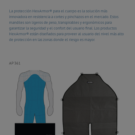
La protección HexArmor® para el cuerpo es la solución más
innovadora en resistencia a cortes y pinchazos en el mercado. Estos
mandiles son ligeros de peso, transpirables y ergonómicos para
garantizar la seguridad y el confort del usuario final. Los productos
HexArmor® están diseñados para proveer al usuario del nivel más alto
de protección en las zonas donde el riesgo es mayor.
AP 361